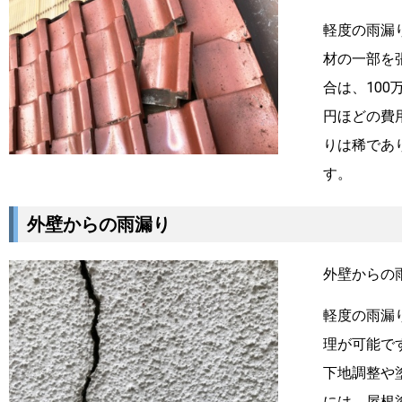
軽度の雨漏
材の一部を
合は、10
円ほどの費
りは稀であ
す。
外壁からの雨漏り
外壁からの
軽度の雨漏
理が可能で
下地調整や
には、屋根