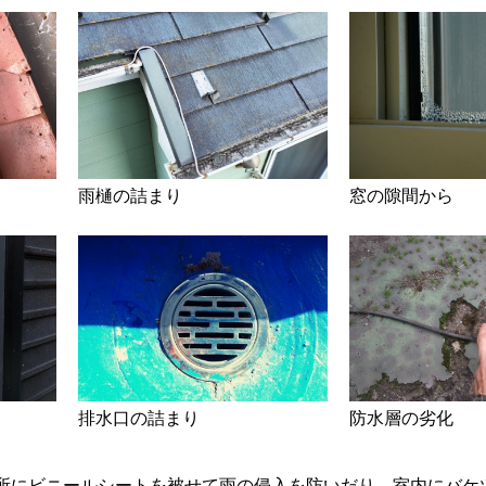
雨樋の詰まり
窓の隙間から
排水口の詰まり
防水層の劣化
所にビニールシートを被せて雨の侵入を防いだり、室内にバケ