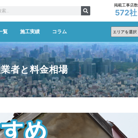
掲載工事店
572
社
一覧
施工実績
コラム
理業者と料金相場