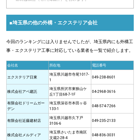
■埼玉県の他の外構・エクステリア会社
今回のランキングには入りませんでしたが、埼玉県内にも外構工
事・エクステリア工事に対応している業者を一覧で紹介します。
会社名
所在地
電話番号
埼玉県川越市寺尾1017-
エクステリア日東
049-238-8601
1
埼玉県所沢市東狭山ケ
株式会社アベ建託
04-2968-3616
丘1丁目68-7-1F
有限会社ドリームガー
埼玉県深谷市本田ヶ谷
048-574-7266
デン
133-1
埼玉県川越市久下戸
有限会社近藤建材店
049-235-2133
3106-6
埼玉県さいたま市南区
株式会社メルディア
048-836-3031
文蔵2-28-4