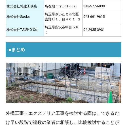
株式会社博建工務店
所在地： 〒361-0025
048-577-6039
埼玉県さいたま市北区
株式会社Sacks
048-661-9615
吉野町１丁目４０１−２
埼玉県所沢市中富５８
株式会社TAISHO Co.
04-2935-3931
０
■まとめ
外構工事・エクステリア工事を検討する際は、できるだ
け早い段階で複数の業者に相談し、比較検討することが