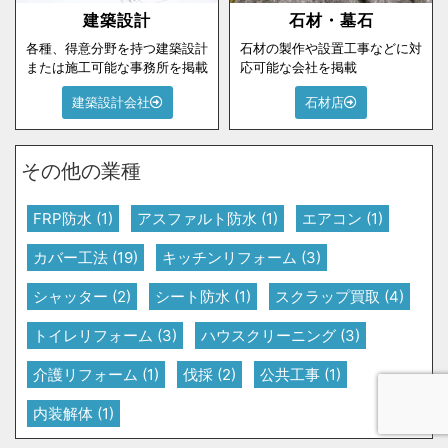
建築設計
石材・墓石
各種、得意分野を持つ建築設計
石材の製作や設置工事などに対
または施工可能な事務所を掲載
応可能な会社を掲載
建築設計会社
石材店
その他の業種
FRP防水
(1)
アスファルト防水
(1)
エアコン
(1)
カバー工法
(19)
キッチンリフォーム
(3)
シャッター
(2)
シート防水
(1)
スクラップ買取
(4)
トイレリフォーム
(3)
ハウスクリーニング
(3)
介護リフォーム
(1)
伐採
(2)
公共工事
(1)
内装解体
(1)