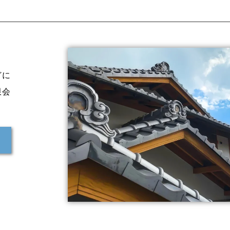
どに
限会