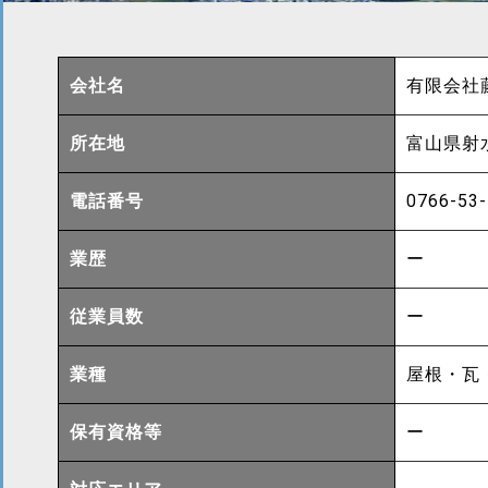
会社名
有限会社
所在地
富山県射
電話番号
0766-53
業歴
ー
従業員数
ー
業種
屋根・瓦
保有資格等
ー