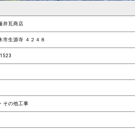
藤井瓦商店
水市生源寺 ４２４８
-1523
・その他工事