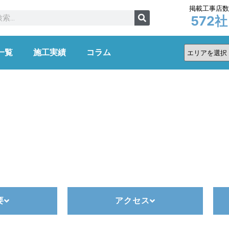
掲載工事店
572
社
一覧
施工実績
コラム
要
アクセス