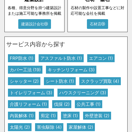
各種、得意分野を持つ建築設計
石材の製作や設置工事などに対
または施工可能な事務所を掲載
応可能な会社を掲載
建築設計会社
石材店
サービス内容から探す
FRP防水
(1)
アスファルト防水
(1)
エアコン
(1)
カバー工法
(19)
キッチンリフォーム
(3)
シャッター
(2)
シート防水
(1)
スクラップ買取
(4)
トイレリフォーム
(3)
ハウスクリーニング
(3)
介護リフォーム
(1)
伐採
(2)
公共工事
(1)
内装解体
(1)
剪定
(1)
塗床
(1)
外壁塗装
(2)
太陽光
(2)
害虫駆除
(4)
家屋解体
(2)