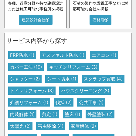
各種、得意分野を持つ建築設計
石材の製作や設置工事などに対
または施工可能な事務所を掲載
応可能な会社を掲載
建築設計会社
石材店
サービス内容から探す
FRP防水
(1)
アスファルト防水
(1)
エアコン
(1)
カバー工法
(19)
キッチンリフォーム
(3)
シャッター
(2)
シート防水
(1)
スクラップ買取
(4)
トイレリフォーム
(3)
ハウスクリーニング
(3)
介護リフォーム
(1)
伐採
(2)
公共工事
(1)
内装解体
(1)
剪定
(1)
塗床
(1)
外壁塗装
(2)
太陽光
(2)
害虫駆除
(4)
家屋解体
(2)