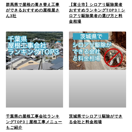
群馬県で屋根の葺き替え工事
【富士市】シロアリ駆除業者
ができるおすすめの屋根屋さ
おすすめランキングTOP3！シ
ん3社
ロアリ駆除業者の選び方と料
金相場
千葉県の屋根工事会社ランキ
茨城県でシロアリ駆除ができ
ングTOP3｜屋根工事メニュー
る会社と料金相場
もご紹介