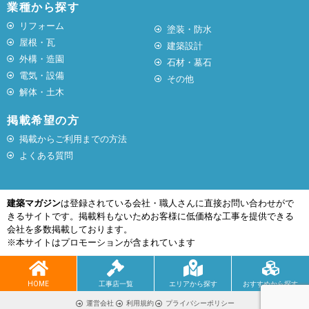
業種から探す
リフォーム
塗装・防水
屋根・瓦
建築設計
外構・造園
石材・墓石
電気・設備
その他
解体・土木
掲載希望の方
掲載からご利用までの方法
よくある質問
建築マガジン
は登録されている会社・職人さんに直接お問い合わせがで
きるサイトです。掲載料もないためお客様に低価格な工事を提供できる
会社を多数掲載しております。
※本サイトはプロモーションが含まれています
HOME
工事店一覧
エリアから探す
おすすめから探す
運営会社
利用規約
プライバシーポリシー