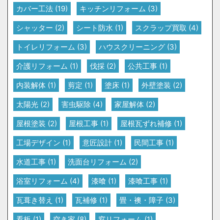
カバー工法
(19)
キッチンリフォーム
(3)
シャッター
(2)
シート防水
(1)
スクラップ買取
(4)
トイレリフォーム
(3)
ハウスクリーニング
(3)
介護リフォーム
(1)
伐採
(2)
公共工事
(1)
内装解体
(1)
剪定
(1)
塗床
(1)
外壁塗装
(2)
太陽光
(2)
害虫駆除
(4)
家屋解体
(2)
屋根塗装
(2)
屋根工事
(1)
屋根瓦ずれ補修
(1)
工場デザイン
(1)
意匠設計
(1)
民間工事
(1)
水道工事
(1)
洗面台リフォーム
(2)
浴室リフォーム
(4)
漆喰
(1)
漆喰工事
(1)
瓦葺き替え
(1)
瓦補修
(1)
畳・襖・障子
(3)
看板
(1)
空き家
(8)
窓リフォーム
(1)