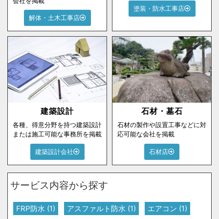
会社を掲載
塗装・防水工事店
解体・土木工事店
建築設計
石材・墓石
各種、得意分野を持つ建築設計
石材の製作や設置工事などに対
または施工可能な事務所を掲載
応可能な会社を掲載
建築設計会社
石材店
サービス内容から探す
FRP防水
(1)
アスファルト防水
(1)
エアコン
(1)