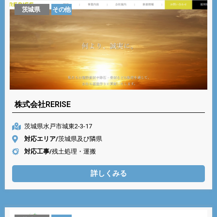
茨城県
その他
株式会社RERISE
茨城県水戸市城東2-3-17
対応エリア/
茨城県及び隣県
対応工事/
残土処理・運搬
詳しくみる