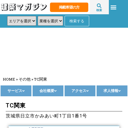
掲載希望の方
検索
TC関東
HOME
»
その他
»
TC関東
サービス
会社概要
アクセス
求人情報
TC関東
茨城県日立市かみあい町1丁目1番1号