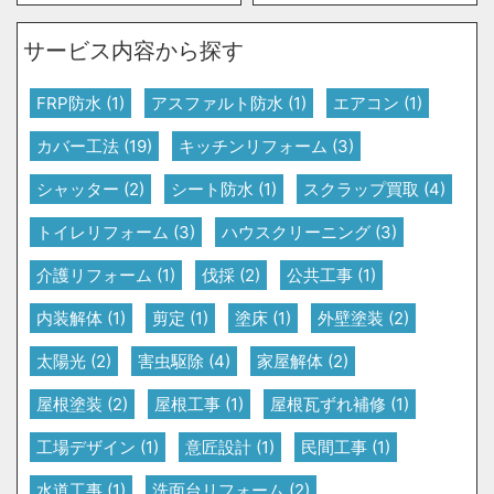
サービス内容から探す
FRP防水
(1)
アスファルト防水
(1)
エアコン
(1)
カバー工法
(19)
キッチンリフォーム
(3)
シャッター
(2)
シート防水
(1)
スクラップ買取
(4)
トイレリフォーム
(3)
ハウスクリーニング
(3)
介護リフォーム
(1)
伐採
(2)
公共工事
(1)
内装解体
(1)
剪定
(1)
塗床
(1)
外壁塗装
(2)
太陽光
(2)
害虫駆除
(4)
家屋解体
(2)
屋根塗装
(2)
屋根工事
(1)
屋根瓦ずれ補修
(1)
工場デザイン
(1)
意匠設計
(1)
民間工事
(1)
水道工事
(1)
洗面台リフォーム
(2)