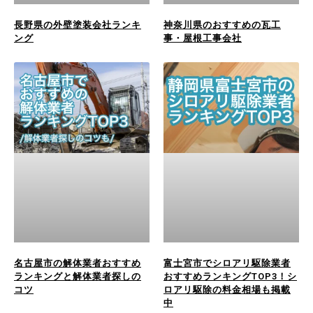
長野県の外壁塗装会社ランキ
神奈川県のおすすめの瓦工
ング
事・屋根工事会社
名古屋市の解体業者おすすめ
富士宮市でシロアリ駆除業者
ランキングと解体業者探しの
おすすめランキングTOP3！シ
コツ
ロアリ駆除の料金相場も掲載
中