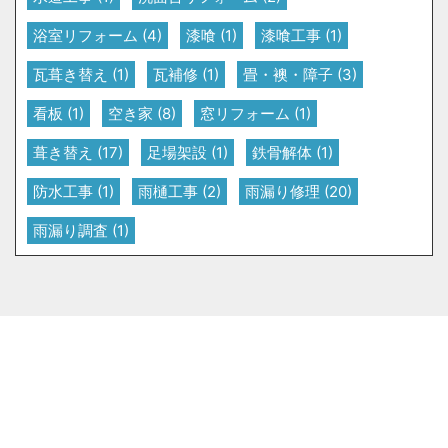
浴室リフォーム
(4)
漆喰
(1)
漆喰工事
(1)
瓦葺き替え
(1)
瓦補修
(1)
畳・襖・障子
(3)
看板
(1)
空き家
(8)
窓リフォーム
(1)
葺き替え
(17)
足場架設
(1)
鉄骨解体
(1)
防水工事
(1)
雨樋工事
(2)
雨漏り修理
(20)
雨漏り調査
(1)