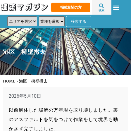
掲載希望の方
検索
港区 擁壁撤去
HOME
»
港区 擁壁撤去
2026年5月10日
以前解体した場所の万年塀を取り壊しました。裏
のアスファルトを気をつけて作業をして境界も動
かさず完了しました。