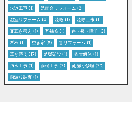
水道工事
(1)
洗面台リフォーム
(2)
浴室リフォーム
(4)
漆喰
(1)
漆喰工事
(1)
瓦葺き替え
(1)
瓦補修
(1)
畳・襖・障子
(3)
看板
(1)
空き家
(8)
窓リフォーム
(1)
葺き替え
(17)
足場架設
(1)
鉄骨解体
(1)
防水工事
(1)
雨樋工事
(2)
雨漏り修理
(20)
雨漏り調査
(1)