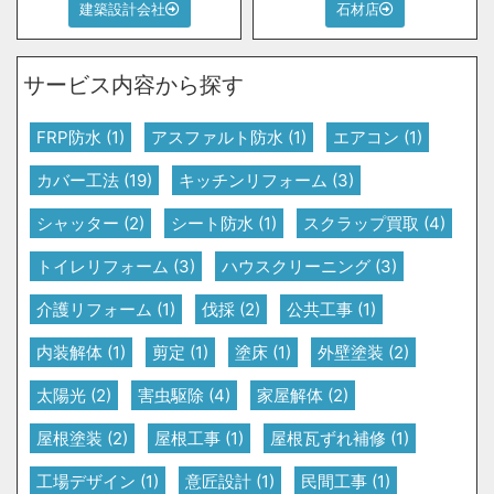
建築設計会社
石材店
サービス内容から探す
FRP防水
(1)
アスファルト防水
(1)
エアコン
(1)
カバー工法
(19)
キッチンリフォーム
(3)
シャッター
(2)
シート防水
(1)
スクラップ買取
(4)
トイレリフォーム
(3)
ハウスクリーニング
(3)
介護リフォーム
(1)
伐採
(2)
公共工事
(1)
内装解体
(1)
剪定
(1)
塗床
(1)
外壁塗装
(2)
太陽光
(2)
害虫駆除
(4)
家屋解体
(2)
屋根塗装
(2)
屋根工事
(1)
屋根瓦ずれ補修
(1)
工場デザイン
(1)
意匠設計
(1)
民間工事
(1)