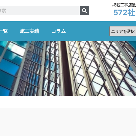
掲載工事店
572
社
一覧
施工実績
コラム