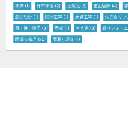
塗床
(1)
外壁塗装
(2)
太陽光
(2)
害虫駆除
(4)
意匠設計
(1)
民間工事
(1)
水道工事
(1)
洗面台リフ
畳・襖・障子
(3)
看板
(1)
空き家
(8)
窓リフォーム
雨漏り修理
(20)
雨漏り調査
(1)