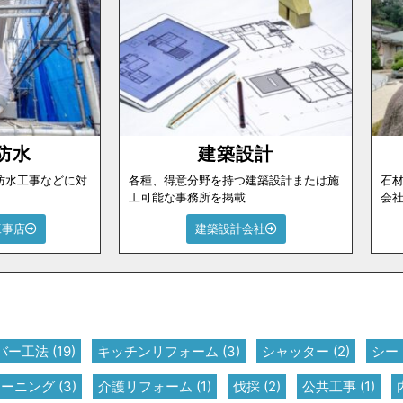
防水
建築設計
防水工事などに対
各種、得意分野を持つ建築設計または施
石
工可能な事務所を掲載
会
工事店
建築設計会社
バー工法
(19)
キッチンリフォーム
(3)
シャッター
(2)
シー
リーニング
(3)
介護リフォーム
(1)
伐採
(2)
公共工事
(1)