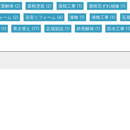
家屋解体
(2)
屋根塗装
(2)
屋根工事
(1)
屋根瓦ずれ補修
(1)
ォーム
(2)
浴室リフォーム
(4)
漆喰
(1)
漆喰工事
(1)
瓦
(1)
葺き替え
(17)
足場架設
(1)
鉄骨解体
(1)
防水工事
(1