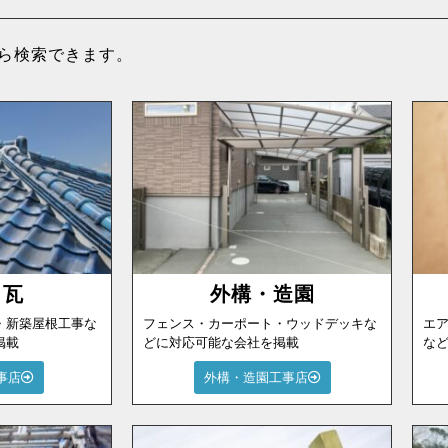
ら検索できます。
・瓦
外構・造園
・新築屋根工事な
フェンス・カーポート・ウッドデッキな
エ
掲載
どに対応可能な会社を掲載
な
事店
外構・造園工事店