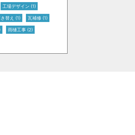
工場デザイン
(1)
葺き替え
(1)
瓦補修
(1)
)
雨樋工事
(2)