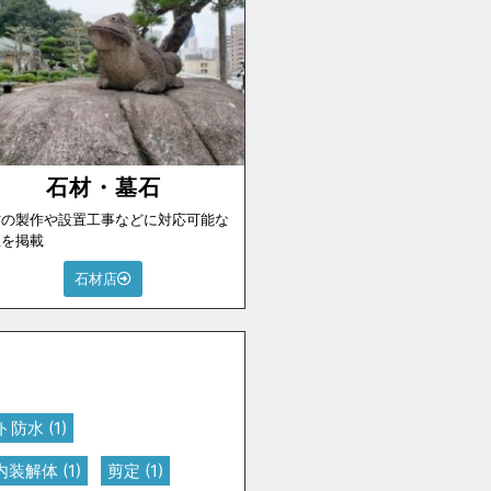
石材・墓石
材の製作や設置工事などに対応可能な
社を掲載
石材店
ト防水
(1)
内装解体
(1)
剪定
(1)