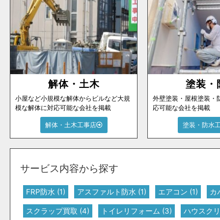
解体・土木
塗装・
小屋など小規模な解体からビルなど大規
外壁塗装・屋根塗装・
模な解体に対応可能な会社を掲載
応可能な会社を掲載
解体・土木工事店
塗装・防水
サービス内容から探す
FRP防水
(1)
アスファルト防水
(1)
エアコン
(1)
カ
スクラップ買取
(4)
トイレリフォーム
(3)
ハウスク