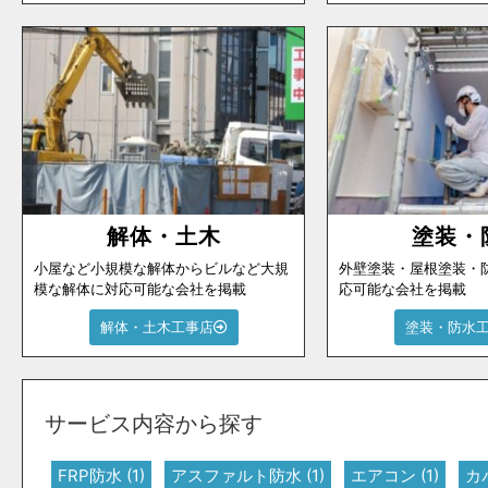
解体・土木
塗装・
小屋など小規模な解体からビルなど大規
外壁塗装・屋根塗装・
模な解体に対応可能な会社を掲載
応可能な会社を掲載
解体・土木工事店
塗装・防水
サービス内容から探す
FRP防水
(1)
アスファルト防水
(1)
エアコン
(1)
カ