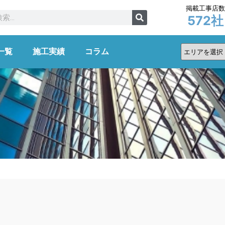
掲載工事店
572
社
一覧
施工実績
コラム