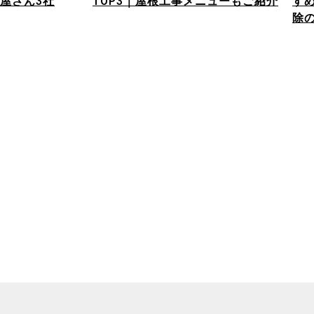
屋さん3社
TOP3｜屋根工事メニューもご紹介
す
除