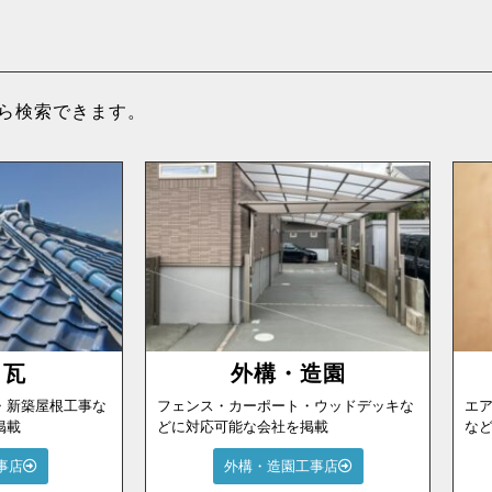
ら検索できます。
・瓦
外構・造園
・新築屋根工事な
フェンス・カーポート・ウッドデッキな
エ
掲載
どに対応可能な会社を掲載
な
事店
外構・造園工事店