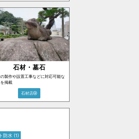
石材・墓石
材の製作や設置工事などに対応可能な
社を掲載
石材店
ト防水
(1)