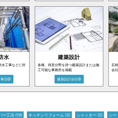
防水
建築設計
防水工事などに対
各種、得意分野を持つ建築設計または施
石
工可能な事務所を掲載
会
工事店
建築設計会社
バー工法
(19)
キッチンリフォーム
(3)
シャッター
(2)
シー