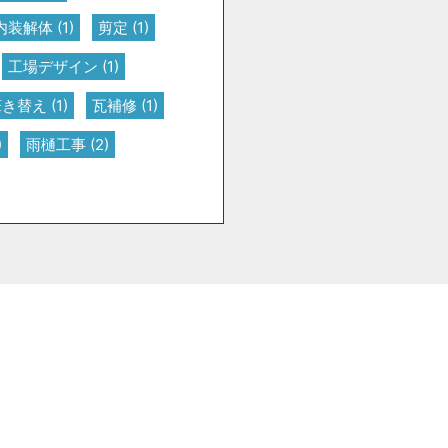
内装解体
(1)
剪定
(1)
工場デザイン
(1)
葺き替え
(1)
瓦補修
(1)
)
雨樋工事
(2)