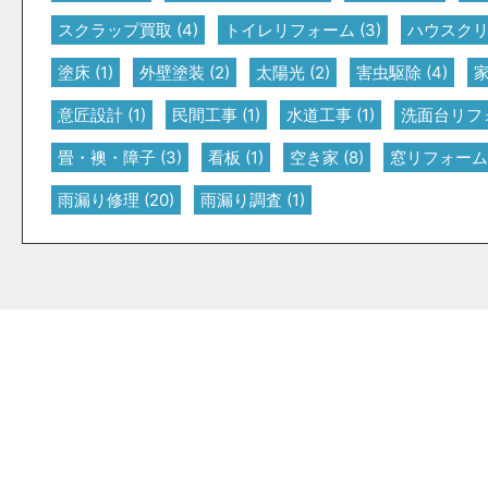
スクラップ買取
(4)
トイレリフォーム
(3)
ハウスク
塗床
(1)
外壁塗装
(2)
太陽光
(2)
害虫駆除
(4)
意匠設計
(1)
民間工事
(1)
水道工事
(1)
洗面台リフ
畳・襖・障子
(3)
看板
(1)
空き家
(8)
窓リフォーム
雨漏り修理
(20)
雨漏り調査
(1)