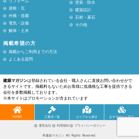
リフォーム
塗装・防水
屋根・瓦
建築設計
外構・造園
石材・墓石
電気・設備
その他
解体・土木
掲載希望の方
掲載からご利用までの方法
よくある質問
建築マガジン
は登録されている会社・職人さんに直接お問い合わせがで
きるサイトです。掲載料もないためお客様に低価格な工事を提供できる
会社を多数掲載しております。
※本サイトはプロモーションが含まれています
HOME
工事店一覧
エリアから探す
おすすめから探す
運営会社
利用規約
プライバシーポリシー
© 建築マガジン All Rights Reserved.