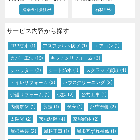
建築設計会社
石材店
サービス内容から探す
FRP防水
(1)
アスファルト防水
(1)
エアコン
(1)
カバー工法
(19)
キッチンリフォーム
(3)
シャッター
(2)
シート防水
(1)
スクラップ買取
(4)
トイレリフォーム
(3)
ハウスクリーニング
(3)
介護リフォーム
(1)
伐採
(2)
公共工事
(1)
内装解体
(1)
剪定
(1)
塗床
(1)
外壁塗装
(2)
太陽光
(2)
害虫駆除
(4)
家屋解体
(2)
屋根塗装
(2)
屋根工事
(1)
屋根瓦ずれ補修
(1)