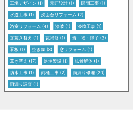
工場デザイン
(1)
意匠設計
(1)
民間工事
(1)
水道工事
(1)
洗面台リフォーム
(2)
浴室リフォーム
(4)
漆喰
(1)
漆喰工事
(1)
瓦葺き替え
(1)
瓦補修
(1)
畳・襖・障子
(3)
看板
(1)
空き家
(8)
窓リフォーム
(1)
葺き替え
(17)
足場架設
(1)
鉄骨解体
(1)
防水工事
(1)
雨樋工事
(2)
雨漏り修理
(20)
雨漏り調査
(1)