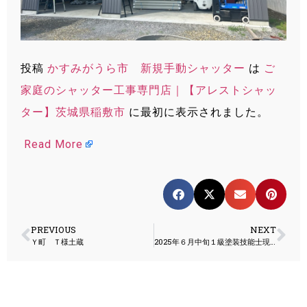
投稿
かすみがうら市 新規手動シャッター
は
ご
家庭のシャッター工事専門店｜【アレストシャッ
ター】茨城県稲敷市
に最初に表示されました。
Read More
PREVIOUS
NEXT
Ｙ町 Ｔ様土蔵
2025年６月中旬１級塗装技能士現場報告