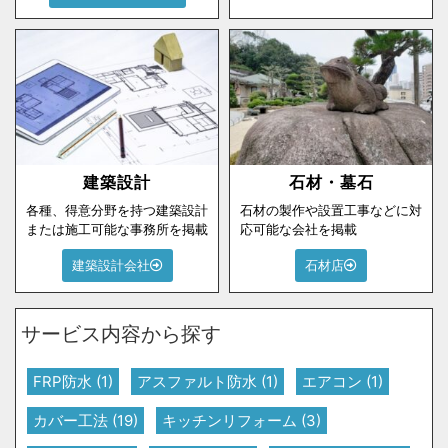
建築設計
石材・墓石
各種、得意分野を持つ建築設計
石材の製作や設置工事などに対
または施工可能な事務所を掲載
応可能な会社を掲載
建築設計会社
石材店
サービス内容から探す
FRP防水
(1)
アスファルト防水
(1)
エアコン
(1)
カバー工法
(19)
キッチンリフォーム
(3)