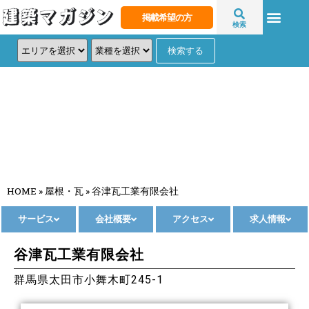
掲載希望の方
検索
谷津瓦工業有限会社
HOME
»
屋根・瓦
»
谷津瓦工業有限会社
サービス
会社概要
アクセス
求人情報
谷津瓦工業有限会社
群馬県太田市小舞木町245-1