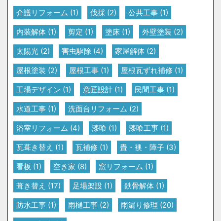
介護リフォーム
(1)
伐採
(2)
公共工事
(1)
内装解体
(1)
剪定
(1)
塗床
(1)
外壁塗装
(2)
太陽光
(2)
害虫駆除
(4)
家屋解体
(2)
屋根塗装
(2)
屋根工事
(1)
屋根瓦ずれ補修
(1)
工場デザイン
(1)
意匠設計
(1)
民間工事
(1)
水道工事
(1)
洗面台リフォーム
(2)
浴室リフォーム
(4)
漆喰
(1)
漆喰工事
(1)
瓦葺き替え
(1)
瓦補修
(1)
畳・襖・障子
(3)
看板
(1)
空き家
(8)
窓リフォーム
(1)
葺き替え
(17)
足場架設
(1)
鉄骨解体
(1)
防水工事
(1)
雨樋工事
(2)
雨漏り修理
(20)