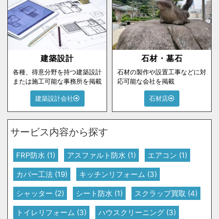
建築設計
石材・墓石
各種、得意分野を持つ建築設計
石材の製作や設置工事などに対
または施工可能な事務所を掲載
応可能な会社を掲載
建築設計会社
石材店
サービス内容から探す
FRP防水
(1)
アスファルト防水
(1)
エアコン
(1)
カバー工法
(19)
キッチンリフォーム
(3)
シャッター
(2)
シート防水
(1)
スクラップ買取
(4)
トイレリフォーム
(3)
ハウスクリーニング
(3)