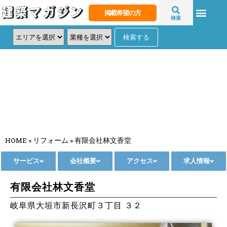
掲載希望の方
検索
有限会社林文香堂
HOME
»
リフォーム
»
有限会社林文香堂
サービス
会社概要
アクセス
求人情報
有限会社林文香堂
岐阜県大垣市新長沢町３丁目 ３２