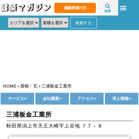
掲載希望の方
検索
三浦板金工業所
HOME
»
屋根・瓦
»
三浦板金工業所
サービス
会社概要
アクセス
求人情報
三浦板金工業所
秋田県潟上市天王大崎字上谷地 ７７－８